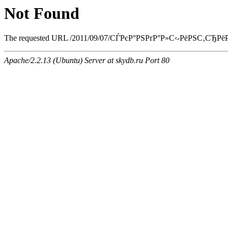
Not Found
The requested URL /2011/09/07/СЃРєР°РЅРґР°Р»С‹-РёРЅС‚СЂРёРі
Apache/2.2.13 (Ubuntu) Server at skydb.ru Port 80