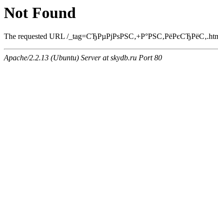
Not Found
The requested URL /_tag=СЂРµРјРѕРЅС‚+Р°РЅС‚РёРєСЂРёС‚.html wa
Apache/2.2.13 (Ubuntu) Server at skydb.ru Port 80