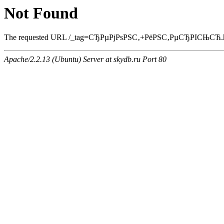
Not Found
The requested URL /_tag=СЂРµРјРѕРЅС‚+РёРЅС‚РµСЂРІСЊСЋ.html 
Apache/2.2.13 (Ubuntu) Server at skydb.ru Port 80