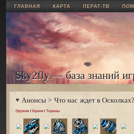
ГЛАВНАЯ
КАРТА
ПЕРАТ-ТВ
ПО
Sky2fly — база знаний иг
Анонсы
>
Что нас ждет в Осколках
Оружие
/
Броня
/
Тараны