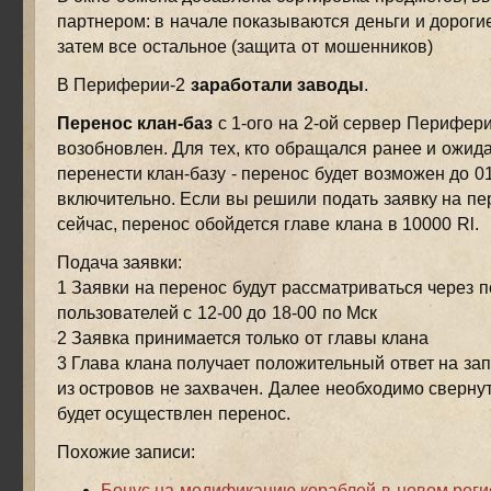
партнером: в начале показываются деньги и дороги
затем все остальное (защита от мошенников)
В Периферии-2
заработали заводы
.
Перенос клан-баз
с 1-ого на 2-ой сервер Перифери
возобновлен. Для тех, кто обращался ранее и ожид
перенести клан-базу - перенос будет возможен до 0
включительно. Если вы решили подать заявку на пе
сейчас, перенос обойдется главе клана в 10000 Rl.
Подача заявки:
1 Заявки на перенос будут рассматриваться через 
пользователей с 12-00 до 18-00 по Мск
2 Заявка принимается только от главы клана
3 Глава клана получает положительный ответ на зап
из островов не захвачен. Далее необходимо свернут
будет осуществлен перенос.
Похожие записи:
Бонус на модификацию кораблей в новом реги