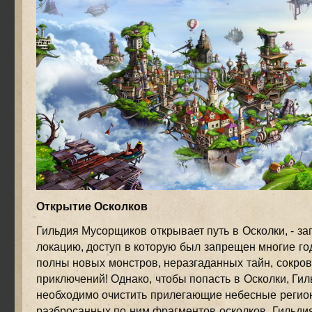
Открытие Осколков
Гильдия Мусорщиков открывает путь в Осколки, - за
локацию, доступ в которую был запрещен многие го
полны новых монстров, неразгаданных тайн, сокров
приключений! Однако, чтобы попасть в Осколки, Ги
необходимо очистить прилегающие небесные регио
разбросанных по ним фрагментов осколков. Гильд