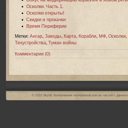
Осколки. Часть 1.
Осколки открыты!
Скидки и прокачки
Время Периферии
Метки:
Ангар
,
Заводы
,
Карта
,
Корабли
,
МФ
,
Осколки
Техустройства
,
Туман войны
Комментарии (0)
© 2010
Skydb
. Копирование материалов или их частей с данного