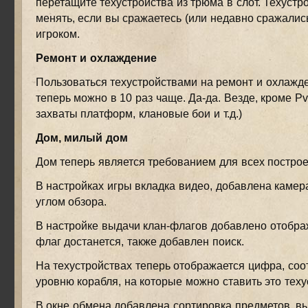
перетащите техустройства из трюма в слот. Техустр
менять, если вы сражаетесь (или недавно сражались
игроком.
Ремонт и охлаждение
Пользоваться техустройствами на ремонт и охлажд
теперь можно в 10 раз чаще. Да-да. Везде, кроме Pv
захваты платформ, клановые бои и т.д.)
Дом, милый дом
Дом теперь является требованием для всех построе
В настройках игры вкладка видео, добавлена камер
углом обзора.
В настройке выдачи клан-флагов добавлено отобра
флаг достанется, также добавлен поиск.
На техустройствах теперь отображается цифра, со
уровню корабля, на которые можно ставить это теху
В окне обмена добавлена сортировка предметов, 