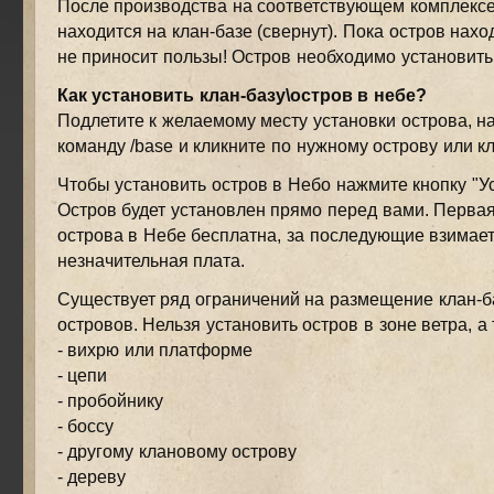
После производства на соответствующем комплексе
находится на клан-базе (свернут). Пока остров нахо
не приносит пользы! Остров необходимо установить
Как установить клан-базу\остров в небе?
Подлетите к желаемому месту установки острова, н
команду /base и кликните по нужному острову или кл
Чтобы установить остров в Небо нажмите кнопку "Ус
Остров будет установлен прямо перед вами. Первая
острова в Небе бесплатна, за последующие взимае
незначительная плата.
Существует ряд ограничений на размещение клан-б
островов. Нельзя установить остров в зоне ветра, а 
- вихрю или платформе
- цепи
- пробойнику
- боссу
- другому клановому острову
- дереву