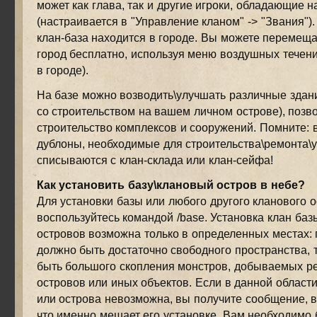
может как глава, так и другие игроки, обладающие н
(настраивается в "Управление кланом" -> "Звания").
клан-база находится в городе. Вы можете перемещат
город бесплатно, используя меню воздушных течени
в городе).
На базе можно возводить\улучшать различные здани
со строительством на вашем личном острове), поз
строительство комплексов и сооружений. Помните: 
дублоны, необходимые для строительства\ремонта\ус
списываются с клан-склада или клан-сейфа!
Как установить базу\клановый остров в небе?
Для установки базы или любого другого кланового о
воспользуйтесь командой /base. Установка клан баз
островов возможна только в определенных местах: 
должно быть достаточно свободного пространства, т
быть большого скопления монстров, добываемых ре
островов или иных объектов. Если в данной област
или острова невозможна, вы получите сообщение, в
что именно мешает его установке. Вам необходимо 