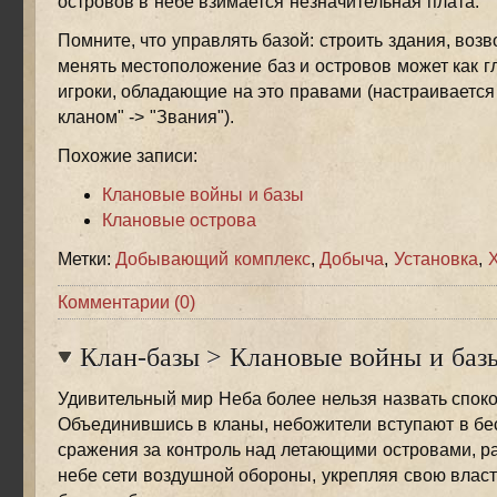
островов в небе взимается незначительная плата.
Помните, что управлять базой: строить здания, возв
менять местоположение баз и островов может как гл
игроки, обладающие на это правами (настраивается
кланом" -> "Звания").
Похожие записи:
Клановые войны и базы
Клановые острова
Метки:
Добывающий комплекс
,
Добыча
,
Установка
,
Комментарии (0)
Клан-базы
>
Клановые войны и баз
Удивительный мир Неба более нельзя назвать спок
Объединившись в кланы, небожители вступают в б
сражения за контроль над летающими островами, р
небе сети воздушной обороны, укрепляя свою власт