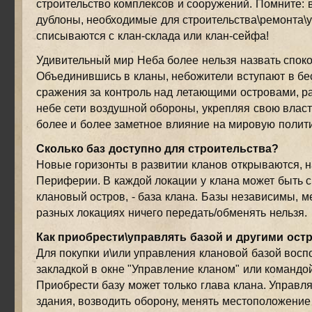
строительство комплексов и сооружений. Помните: 
дублоны, необходимые для строительства\ремонта\ус
списываются с клан-склада или клан-сейфа!
Удивительный мир Неба более нельзя назвать спок
Объединившись в кланы, небожители вступают в б
сражения за контроль над летающими островами, р
небе сети воздушной обороны, укрепляя свою власт
более и более заметное влияние на мировую полити
Сколько баз доступно для строительства?
Новые горизонты в развитии кланов открываются, н
Периферии. В каждой локации у клана может быть 
клановый остров, - база клана. Базы независимы, м
разных локациях ничего передать/обменять нельзя.
Как приобрести\управлять базой и другими ост
Для покупки и\или управления клановой базой восп
закладкой в окне "Управление кланом" или командой
Приобрести базу может только глава клана. Управля
здания, возводить оборону, менять местоположение