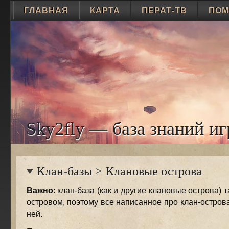
ГЛАВНАЯ
КАРТА
ПЕРАТ-ТВ
ПО
Sky2fly — база знаний иг
Клан-базы
>
Клановые острова
Важно
: клан-база (как и другие клановые острова) 
островом, поэтому все написанное про клан-острова
ней.