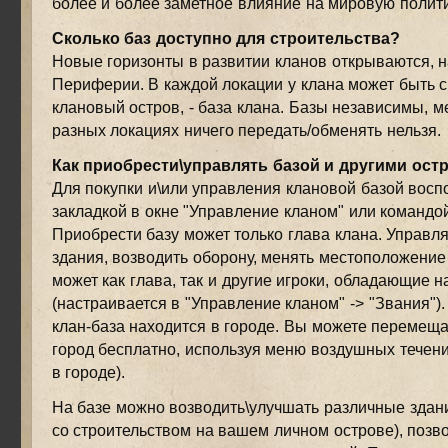
более и более заметное влияние на мировую полити
Сколько баз доступно для строительства?
Новые горизонты в развитии кланов открываются, н
Периферии. В каждой локации у клана может быть 
клановый остров, - база клана. Базы независимы, м
разных локациях ничего передать/обменять нельзя.
Как приобрести\управлять базой и другими ост
Для покупки и\или управления клановой базой восп
закладкой в окне "Управление кланом" или командой
Приобрести базу может только глава клана. Управля
здания, возводить оборону, менять местоположение
может как глава, так и другие игроки, обладающие н
(настраивается в "Управление кланом" -> "Звания").
клан-база находится в городе. Вы можете перемещат
город бесплатно, используя меню воздушных течени
в городе).
На базе можно возводить\улучшать различные здани
со строительством на вашем личном острове), поз