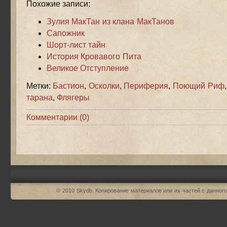
Похожие записи:
Зулия МакТан из клана МакТанов
Сапожник
Шорт-лист тайн
История Кровавого Пита
Великое Отступление
Метки:
Бастион
,
Осколки
,
Периферия
,
Поющий Риф
тарана
,
Флягеры
Комментарии (0)
© 2010
Skydb
. Копирование материалов или их частей с данного