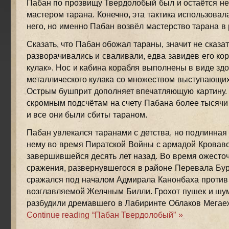
Пабан по прозвищу Твердолобый был и остаётся н
мастером тарана. Конечно, эта тактика использовал
него, но именно Пабан возвёл мастерство тарана в 
Сказать, что Пабан обожал тараны, значит не сказат
разворачивались и сваливали, едва завидев его ко
кулак». Нос и кабина корабля выполнены в виде зд
металлического кулака со множеством выступающих
Острым бушприт дополняет впечатляющую картину.
скромным подсчётам на счету Пабана более тысячи
и все они были сбиты тараном.
Пабан увлекался таранами с детства, но подлинная
нему во время Пиратской Войны с армадой Кроваво
завершившейся десять лет назад. Во время ожесто
сражения, развернувшегося в районе Перевала Бур
сражался под началом Адмирала Канонбаха против
возглавляемой Желчным Билли. Грохот пушек и шу
разбудили дремавшего в Лабиринте Облаков Мега
Continue reading “Пабан Твердолобый” »