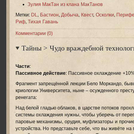
Зулия МакТан из клана МакТанов
Метки:
DL
,
Бастион
,
Добыча
,
Квест
,
Осколки
,
Перифе
Риф
,
Тихая Гавань
Комментарии (0)
Тайны
>
Чудо враждебной технолог
Части
:
Пассивное действие
: Пассивное охлаждение +10
Фрагмент запрещённой лекции Бело Моркандо, бы
криологии Университета, ныне – осужденного престу
ренегата:
Над белой гладью облаков, в царстве потоков прохл
системы охлаждения нужны, чтобы уберечь от пере
паровые механизмы, орудия, муфлизаторы и прочие
устройства. Но представьте себе, что вы живёте на