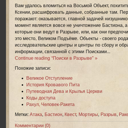
Вам удалось вломиться на Восьмой Объект, похитит
Ксении, расшифровать данные, собранные там. Пе
поражают: оказывается, главной задачей низушник
момент является вовсе не уничтожение Бастиона, а
которые они ведут в Разрыве, или, как они предпоч
это место, Великом Подъёме. Объекты - своего род
исследовательские центры и центры по сбору и обр
информации, связанной с этими Поисками...
Continue reading “Поиски в Разрыве” »
Похожие записи:
Великое Отступление
История Кровавого Пита
Путеводная Дева и Крылья Церкви
Коды доступа
Рахул, Человек-Ракета
Метки:
Атака
,
Бастион
,
Квест
,
Мортиры
,
Разрыв
,
Рак
Комментарии (0)