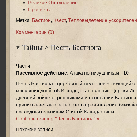
Великое Отступление
Просветы
Метки:
Бастион
,
Квест
,
Тепловыделение ускорителей
Комментарии (0)
Тайны
>
Песнь Бастиона
Части
:
Пассивное действие
: Атака по низушникам +10
Песнь Бастиона - церковный гимн, повествующий о
минувших дней: об Исходе, становлении Церкви Ис
древней войне с грешниками и основании Бастиона
приписывает авторство этого произведения ближа
последовательницам Святой Кападастины.
Continue reading “Песнь Бастиона” »
Похожие записи: