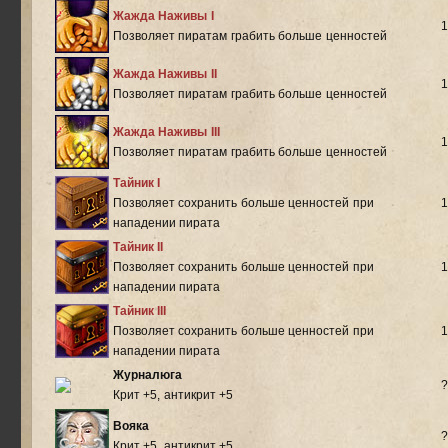
Жажда Наживы I
1
Позволяет пиратам грабить больше ценностей
Жажда Наживы II
1
Позволяет пиратам грабить больше ценностей
Жажда Наживы III
1
Позволяет пиратам грабить больше ценностей
Тайник I
Позволяет сохранить больше ценностей при
1
нападении пирата
Тайник II
Позволяет сохранить больше ценностей при
1
нападении пирата
Тайник III
Позволяет сохранить больше ценностей при
1
нападении пирата
Журналюга
?
Крит +5, антикрит +5
Вояка
?
Крит +5, антикрит +5