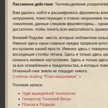
Пассивное действие
: Тепловыделение ускорителе
Вам удалось найти и расшифровать фрагменты вое
низушников, повествующих о планах низушников по 
сожалению, данные слишком фрагментарны... однак
достаточно, чтобы понять всю масштабность вражес
Великий Подъём - место, которые небожители назыв
Именно здесь наши славные предки прорвали купол
его кулаком нашей ярости. Именно здесь с поверх
восходящие столбы летана. Здесь и только здесь ц
начинать великое наступление. Здесь и только здес
за все оскорбления и предательства, в которых по
Огненный гнев земли не пощадит никого.
Continue reading “План низушников” »
Похожие записи:
Чудо враждебной технологии
Генератор Тоннелей Ветра
Поиски в Разрыве