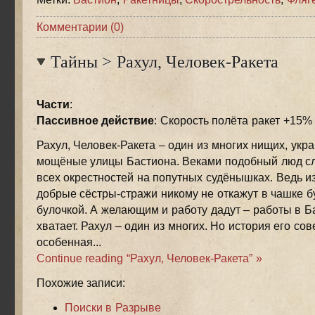
Комментарии (0)
Тайны
>
Рахул, Человек-Ракета
Части
:
Пассивное действие
: Скорость полёта ракет +15%
Рахул, Человек-Ракета – один из многих нищих, ук
мощёные улицы Бастиона. Веками подобный люд сл
всех окрестностей на попутных судёнышках. Ведь из
добрые сёстры-стражи никому не откажут в чашке б
булочкой. А желающим и работу дадут – работы в Б
хватает. Рахул – один из многих. Но история его со
особенная...
Continue reading “Рахул, Человек-Ракета” »
Похожие записи:
Поиски в Разрыве