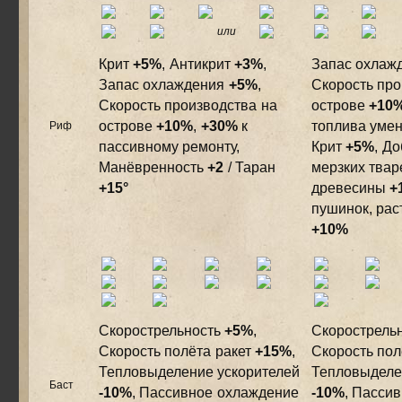
или
Крит
+5%
, Антикрит
+3%
,
Запас охлаж
Запас охлаждения
+5%
,
Скорость про
Скорость производства на
острове
+10
острове
+10%
,
+30%
к
топлива уме
Риф
пассивному ремонту,
Крит
+5%
, Д
Манёвренность
+2
/ Таран
мерзких тва
+15°
древесины
+
пушинок, рас
+10%
Скорострельность
+5%
,
Скорострель
Скорость полёта ракет
+15%
,
Скорость пол
Тепловыделение ускорителей
Тепловыделе
Баст
-10%
, Пассивное охлаждение
-10%
, Пасси