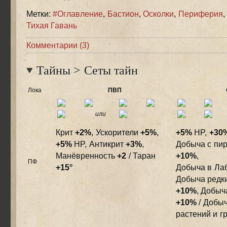
Метки:
#Оглавление
,
Бастион
,
Осколки
,
Периферия
Тихая Гавань
Комментарии (3)
Тайны
>
Сеты тайн
Лока
ПВП
или
Крит
+2%
, Ускорители
+5%
,
+5%
HP,
+30
+5%
HP, Антикрит
+3%
,
Добыча с пир
Манёвренность
+2
/ Таран
+10%
,
ПФ
+15°
Добыча в Ла
Добыча редк
+10%
, Добыч
+10%
/ Добыч
растений и г