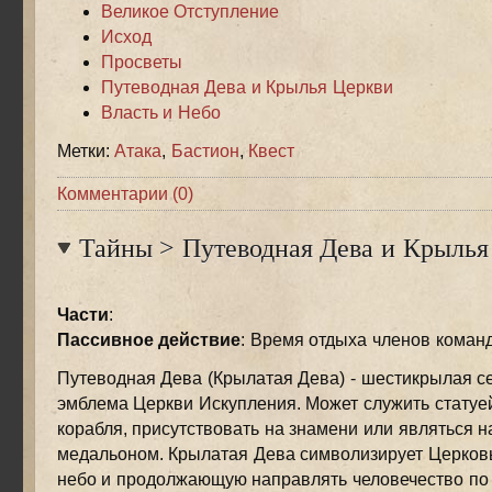
Великое Отступление
Исход
Просветы
Путеводная Дева и Крылья Церкви
Власть и Небо
Метки:
Атака
,
Бастион
,
Квест
Комментарии (0)
Тайны
>
Путеводная Дева и Крылья
Части
:
Пассивное действие
: Время отдыха членов коман
Путеводная Дева (Крылатая Дева) - шестикрылая с
эмблема Церкви Искупления. Может служить статуей
корабля, присутствовать на знамени или являться 
медальоном. Крылатая Дева символизирует Церков
небо и продолжающую направлять человечество по 