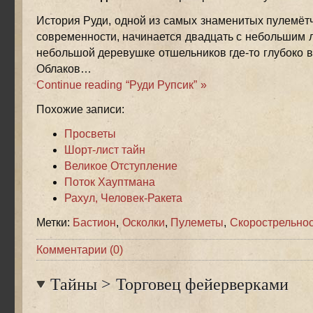
История Руди, одной из самых знаменитых пулемёт
современности, начинается двадцать с небольшим л
небольшой деревушке отшельников где-то глубоко 
Облаков…
Continue reading “Руди Рупсик” »
Похожие записи:
Просветы
Шорт-лист тайн
Великое Отступление
Поток Хауптмана
Рахул, Человек-Ракета
Метки:
Бастион
,
Осколки
,
Пулеметы
,
Скорострельнос
Комментарии (0)
Тайны
>
Торговец фейерверками