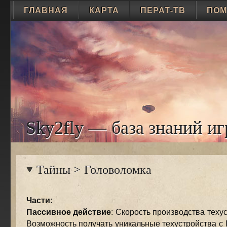
ГЛАВНАЯ
КАРТА
ПЕРАТ-ТВ
ПО
Sky2fly — база знаний иг
Тайны
>
Головоломка
Части
:
Пассивное действие
: Скорость производства теху
Возможность получать уникальные техустройства с 