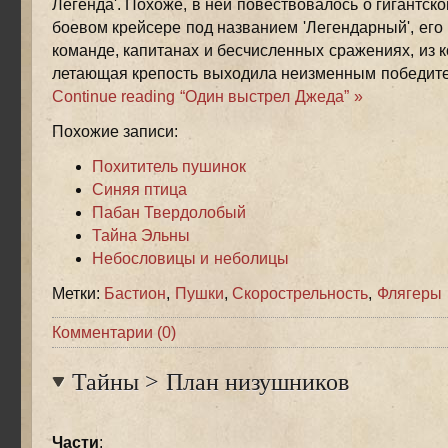
Легенда'. Похоже, в ней повествовалось о гигантск
боевом крейсере под названием 'Легендарный', его
команде, капитанах и бесчисленных сражениях, из к
летающая крепость выходила неизменным победит
Continue reading “Один выстрел Джеда” »
Похожие записи:
Похититель пушинок
Синяя птица
Пабан Твердолобый
Тайна Эльны
Небословицы и неболицы
Метки:
Бастион
,
Пушки
,
Скорострельность
,
Флягеры
Комментарии (0)
Тайны
>
План низушников
Части
: