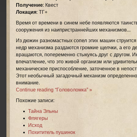
Получение
: Квест
Локация
: ТГ+
Время от времени в синем небе появляются таинс
сооружения из наипристраннейших механизмов...
Из дюжин разномастных сопел этих машин струится 
недр механизма раздаются громкие щелчки, а его д
вращаются, попеременно стыкуясь друг с другом. И
впечатление, что это живой организм или удивител
механическое приспособление, заточенное в непос
Этот необычный загадочный механизм определенно
внимание.
Continue reading “Головоломка” »
Похожие записи:
Тайна Эльны
Флягеры
Исход
Похититель пушинок