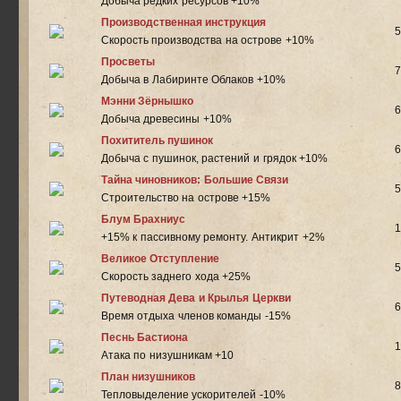
Добыча редких ресурсов +10%
Производственная инструкция
5
Скорость производства на острове +10%
Просветы
7
Добыча в Лабиринте Облаков +10%
Мэнни Зёрнышко
6
Добыча древесины +10%
Похититель пушинок
6
Добыча c пушинок, растений и грядок +10%
Тайна чиновников: Большие Связи
5
Строительство на острове +15%
Блум Брахниус
1
+15% к пассивному ремонту. Антикрит +2%
Великое Отступление
5
Скорость заднего хода +25%
Путеводная Дева и Крылья Церкви
6
Время отдыха членов команды -15%
Песнь Бастиона
1
Атака по низушникам +10
План низушников
8
Тепловыделение ускорителей -10%