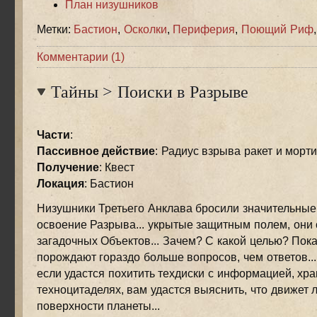
План низушников
Метки:
Бастион
,
Осколки
,
Периферия
,
Поющий Риф
Комментарии (1)
Тайны
>
Поиски в Разрыве
Части
:
Пассивное действие
: Радиус взрыва ракет и морти
Получение
: Квест
Локация
: Бастион
Низушники Третьего Анклава бросили значительные
освоение Разрыва... укрытые защитным полем, они 
загадочных Объектов... Зачем? С какой целью? Пок
порождают гораздо больше вопросов, чем ответов...
если удастся похитить техдиски с информацией, хр
техноцитаделях, вам удастся выяснить, что движет 
поверхности планеты...