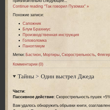
приблизительно следующее...
Continue reading “Так говорил Пузомах” »
Похожие записи:
Сапожник
Блум Брахниус
Производственная инструкция
Головоломка
Паноптикум
Метки:
Бастион
,
Мортиры
,
Скорострельность
,
Фляге
Комментарии (0)
Тайны
>
Один выстрел Джеда
Части
:
Пассивное действие
: Скорострельность пушек +5
Вам удалось обнаружить обрывки книги, озаглавлен