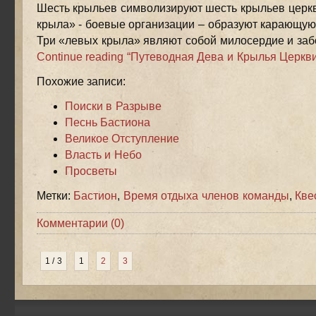
Шесть крыльев символизируют шесть крыльев церкв
крыла» - боевые организации – образуют карающую
Три «левых крыла» являют собой милосердие и забо
Continue reading “Путеводная Дева и Крылья Церкви
Похожие записи:
Поиски в Разрыве
Песнь Бастиона
Великое Отступление
Власть и Небо
Просветы
Метки:
Бастион
,
Время отдыха членов команды
,
Кве
Комментарии (0)
1 / 3
1
2
3