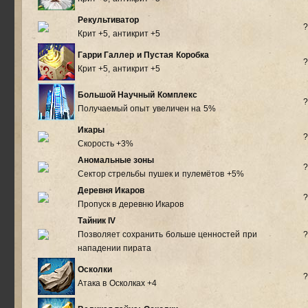
Рекультиватор
?
Крит +5, антикрит +5
Гарри Галлер и Пустая Коробка
?
Крит +5, антикрит +5
Большой Научный Комплекс
?
Получаемый опыт увеличен на 5%
Икары
?
Скорость +3%
Аномальные зоны
?
Сектор стрельбы пушек и пулемётов +5%
Деревня Икаров
?
Пропуск в деревню Икаров
Тайник IV
Позволяет сохранить больше ценностей при
?
нападении пирата
Осколки
?
Атака в Осколках +4