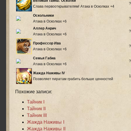
Великая тайна: Осколки
?
Слава первооткрывателям! Атака в Осколках +4
Оскольники
?
Атака в Осколках +6
Аллер Анрич
?
Атака в Осколках +6
Профессор Ива
?
Атака в Осколках +6
Семья Габиа
?
Атака в Осколках +6
Жажда Наживы IV
1
Позволяет пиратам грабить больше ценностей
Похожие записи:
Тайник I
Тайник II
Тайник III
Жажда Наживы I
Жажда Наживы II