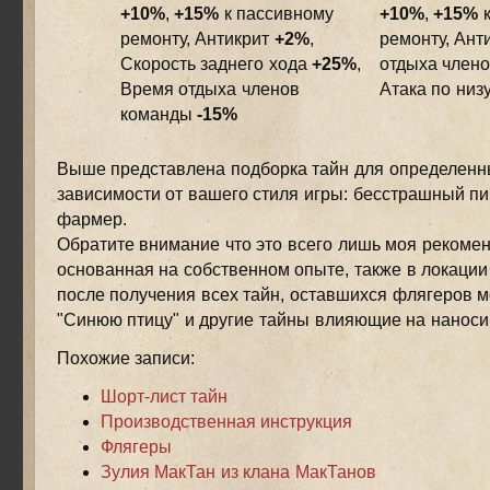
+10%
,
+15%
к пассивному
+10%
,
+15%
к
ремонту, Антикрит
+2%
,
ремонту, Ант
Скорость заднего хода
+25%
,
отдыха член
Время отдыха членов
Атака по ни
команды
-15%
Выше представлена подборка тайн для определенн
зависимости от вашего стиля игры: бесстрашный п
фармер.
Обратите внимание что это всего лишь моя рекоме
основанная на собственном опыте, также в локаци
после получения всех тайн, оставшихся флягеров м
"Синюю птицу" и другие тайны влияющие на наноси
Похожие записи:
Шорт-лист тайн
Производственная инструкция
Флягеры
Зулия МакТан из клана МакТанов