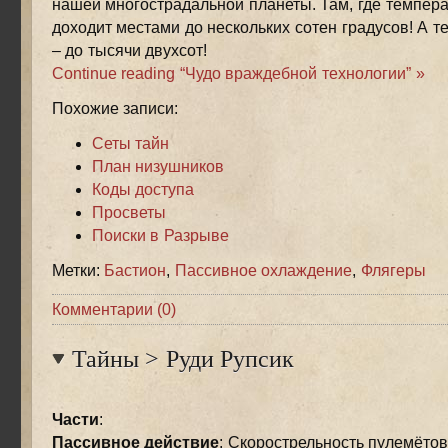
нашей многострадальной планеты. Там, где темпера
доходит местами до нескольких сотен градусов! А 
– до тысячи двухсот!
Continue reading “Чудо враждебной технологии” »
Похожие записи:
Сеты тайн
План низушников
Коды доступа
Просветы
Поиски в Разрыве
Метки:
Бастион
,
Пассивное охлаждение
,
Флягеры
Комментарии (0)
Тайны
>
Руди Рупсик
Части
:
Пассивное действие
: Скорострельность пулемёто