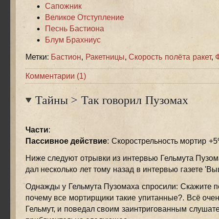
Сапожник
Великое Отступление
Песнь Бастиона
Блум Брахниус
Метки:
Бастион
,
Ракетницы
,
Скорость полёта ракет
,
Комментарии (1)
Тайны
>
Так говорил Пузомах
Части
:
Пассивное действие
: Скорострельность мортир +
Ниже следуют отрывки из интервью Гельмута Пузома
дал несколько лет тому назад в интервью газете 'Вы
Однажды у Гельмута Пузомаха спросили: Скажите п
почему все мортирщики такие упитанные?. Всё очен
Гельмут, и поведал своим заинтригованным слушат