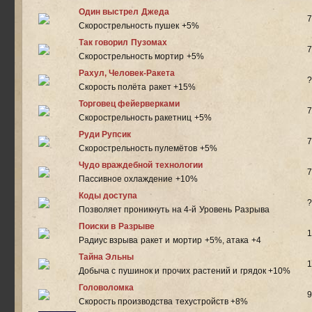
Один выстрел Джеда
7
Скорострельность пушек +5%
Так говорил Пузомах
7
Скорострельность мортир +5%
Рахул, Человек-Ракета
?
Скорость полёта ракет +15%
Торговец фейерверками
7
Скорострельность ракетниц +5%
Руди Рупсик
7
Скорострельность пулемётов +5%
Чудо враждебной технологии
7
Пассивное охлаждение +10%
Коды доступа
?
Позволяет проникнуть на 4-й Уровень Разрыва
Поиски в Разрыве
1
Радиус взрыва ракет и мортир +5%, атака +4
Тайна Эльны
1
Добыча c пушинок и прочих растений и грядок +10%
Головоломка
9
Скорость производства техустройств +8%