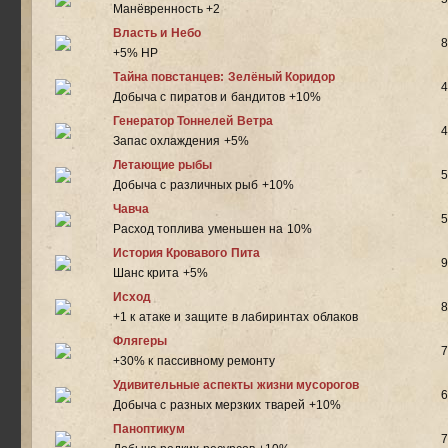
Манёвренность +2
Власть и Небо
8
+5% HP
Тайна повстанцев: Зелёный Коридор
4
Добыча с пиратов и бандитов +10%
Генератор Тоннелей Ветра
4
Запас охлаждения +5%
Летающие рыбы
5
Добыча с различных рыб +10%
Чавча
5
Расход топлива уменьшен на 10%
История Кровавого Пита
9
Шанс крита +5%
Исход
8
+1 к атаке и защите в лабиринтах облаков
Флягеры
7
+30% к пассивному ремонту
Удивительные аспекты жизни мусорогов
6
Добыча с разных мерзких тварей +10%
Паноптикум
7