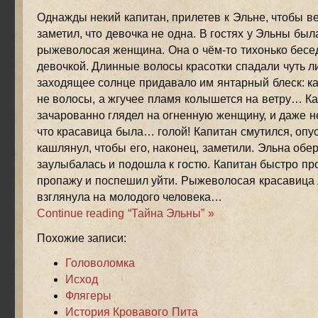
Однажды некий капитан, прилетев к Эльне, чтобы ве
заметил, что девочка не одна. В гостях у Эльны был
рыжеволосая женщина. Она о чём-то тихонько бесе
девочкой. Длинные волосы красотки спадали чуть ли
заходящее солнце придавало им янтарный блеск: каз
не волосы, а жгучее пламя колышется на ветру… К
зачарованно глядел на огненную женщину, и даже не
что красавица была… голой! Капитан смутился, опус
кашлянул, чтобы его, наконец, заметили. Эльна обер
заулыбалась и подошла к гостю. Капитан быстро пр
пропажу и поспешил уйти. Рыжеволосая красавица
взглянула на молодого человека…
Continue reading “Тайна Эльны” »
Похожие записи:
Головоломка
Исход
Флягеры
История Кровавого Пита