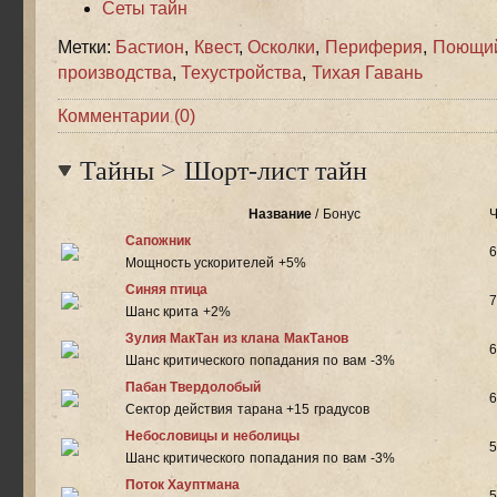
Сеты тайн
Метки:
Бастион
,
Квест
,
Осколки
,
Периферия
,
Поющи
производства
,
Техустройства
,
Тихая Гавань
Комментарии (0)
Тайны
>
Шорт-лист тайн
Название
/ Бонус
Ч
Сапожник
6
Мощность ускорителей +5%
Синяя птица
7
Шанс крита +2%
Зулия МакТан из клана МакТанов
6
Шанс критического попадания по вам -3%
Пабан Твердолобый
6
Сектор действия тарана +15 градусов
Небословицы и неболицы
5
Шанс критического попадания по вам -3%
Поток Хауптмана
5