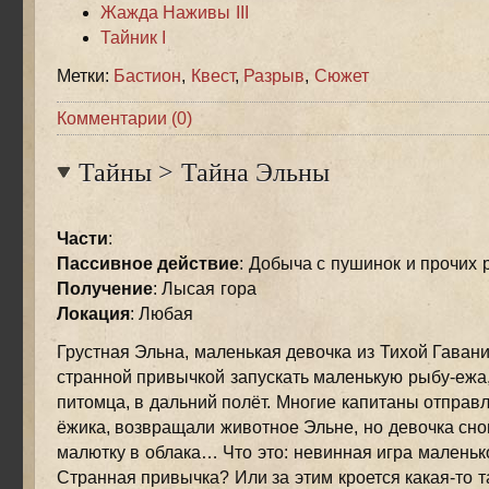
Жажда Наживы III
Тайник I
Метки:
Бастион
,
Квест
,
Разрыв
,
Сюжет
Комментарии (0)
Тайны
>
Тайна Эльны
Части
:
Пассивное действие
: Добыча c пушинок и прочих
Получение
: Лысая гора
Локация
: Любая
Грустная Эльна, маленькая девочка из Тихой Гавани
странной привычкой запускать маленькую рыбу-ежа
питомца, в дальний полёт. Многие капитаны отправ
ёжика, возвращали животное Эльне, но девочка сн
малютку в облака… Что это: невинная игра маленьк
Странная привычка? Или за этим кроется какая-то т