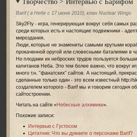
Творчество
>
Интервью с Барифом
Barif ( в Небе с 17 июня 2010), клан Nuclear Wings
Sky2Fly - игра, генерирующая вокруг себя самых ра
среди которых есть и настоящие подвижники - адеп
мироздания.
Люди, которые не знамениты самыми крутыми кора
прокаченной оругой или словесными баталиями в ч
Но плодами их неброских трудов пользуется больш
капитанов Неба. Это тем более важно, что вокруг иг
много т.н. "фанатских" сайтов. А настоящий, прекра
сделанные только один - это всем известный http://sky
создателем которого - Barif мы и говорим сегодня об
сайтостроении.
Читать на сайте «
Небесные алхимики
».
Похожие записи:
Интервью с Густосом
Цитатник: Что вы думаете о персонаже Barif?