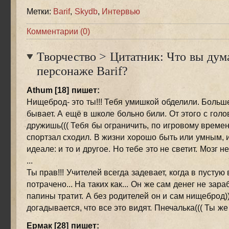
Метки:
Barif
,
Skydb
,
Интервью
Комментарии (0)
Творчество
>
Цитатник: Что вы дум
персонаже Barif?
Athum [18] пишет:
Нищеброд- это ты!!! Тебя умишкой обделили. Больш
бывает. А ещё в школе больно били. От этого с голо
дружишь((( Тебя бы ограничить, по игровому времен
спортзал сходил. В жизни хорошо быть или умным, 
идеале: и то и другое. Но тебе это не светит. Мозг не
...
Ты прав!!! Учителей всегда задевает, когда в пустую
потрачено... На таких как... Он же сам денег не зар
папины тратит. А без родителей он и сам нищеброд)
догадывается, что все это видят. Пнечалька((( Ты же
Ермак [28] пишет: