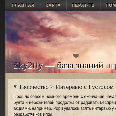
ГЛАВНАЯ
КАРТА
ПЕРАТ-ТВ
ПО
Sky2fly — база знаний иг
Творчество
>
Интервью с Густосом
Прошло совсем немного времени с
окончания
начал
бунта и небожителей продолжают радовать беспре
акциями, например, Рори удалось взять интервью у 
разработчиков игры.