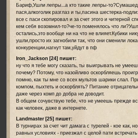
Бариф,Ушли лепры...а кто такие лепры-то?Сумаше
пася,алкоголик разглаз и ты,пасина шестерка-подл
все с паси скопировал и за счет этого и читерной с
кем себя возомнил-то?че-то поменялось что ли?Уш
остались,это вообще ни на что не влияет.Кубики ник
ушли,просто их загнобили так, что они сменили лока
конкуренции,нагнут там,уйдут в пф
Iron_Jackson [24] пишет:
ну что я тебе могу сказать, ты выигрывать не умееш
почему? Потому, что назойливо оскорбляешь проиг
помню, как ты мне со всех мультов шарики слал. Пр
компом, пыхтеть и оскорблять? Питание отрицатель
даже через комп до добра не доводит.
В общем сочувствую тебе, что не умеешь прежде вс
как человек, даже в интернете.
Landmaster [25] пишет:
В турнирах за счет чит дамага с турелей - кое как, но
равных условиях - приезжал с целой пати встречать 