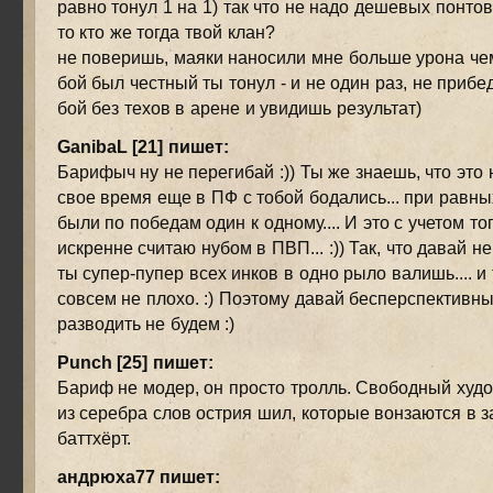
равно тонул 1 на 1) так что не надо дешевых понтов
то кто же тогда твой клан?
не поверишь, маяки наносили мне больше урона чем
бой был честный ты тонул - и не один раз, не приб
бой без техов в арене и увидишь результат)
GanibaL [21] пишет:
Барифыч ну не перегибай :)) Ты же знаешь, что это н
свое время еще в ПФ с тобой бодались... при равных
были по победам один к одному.... И это с учетом тог
искренне считаю нубом в ПВП... :)) Так, что давай не
ты супер-пупер всех инков в одно рыло валишь.... 
совсем не плохо. :) Поэтому давай бесперспективны
разводить не будем :)
Punch [25] пишет:
Бариф не модер, он просто тролль. Свободный худ
из серебра слов острия шил, которые вонзаются в 
баттхёрт.
андрюха77 пишет: