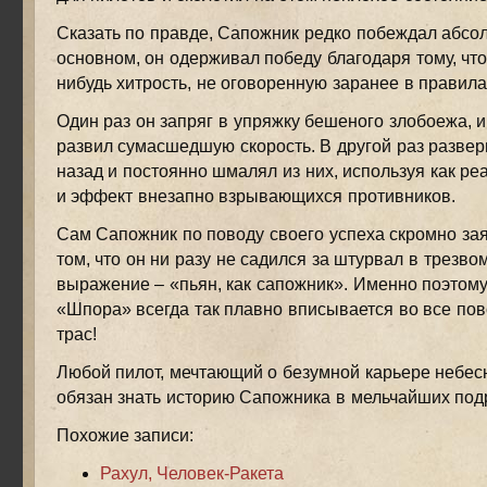
Сказать по правде, Сапожник редко побеждал абсол
основном, он одерживал победу благодаря тому, что
нибудь хитрость, не оговоренную заранее в правила
Один раз он запряг в упряжку бешеного злобоежа, и
развил сумасшедшую скорость. В другой раз разве
назад и постоянно шмалял из них, используя как реа
и эффект внезапно взрывающихся противников.
Сам Сапожник по поводу своего успеха скромно заяв
том, что он ни разу не садился за штурвал в трезво
выражение – «пьян, как сапожник». Именно поэтому
«Шпора» всегда так плавно вписывается во все по
трас!
Любой пилот, мечтающий о безумной карьере небес
обязан знать историю Сапожника в мельчайших под
Похожие записи:
Рахул, Человек-Ракета