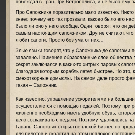
побеждал в Гран-При Ветрополиса, и не было ему р
Про Сапожника поразительно мало известно. Никто
знает, почему его так прозвали, каково было его на
было ли оно у него вообще. Одни говорят, что он д
самым настоящим сапожником. Другие считают, что 
любит сапоги. Просто без ума от них…
Злые языки говорят, что у Сапожника-де сапогами 
завалено. Наименее образованные слои общества по
секрет заключался в каких-то хитрых паровых сапог
благодаря которым корабль летел быстрее. Но это, 
смехотворные домыслы. На самом деле просто фам
такая – Сапожник.
Как известно, управление ускорителями на большин
осуществляется с помощью педалей. Поэтому при р
жизненно необходимо иметь удобную обувь, которая 
дело соскакивать с педали. Поэтому, удалившись на
Гавань, Сапожник открыл неплохой бизнес по прод
для пилотов и сколотил на этом неплохое состояние