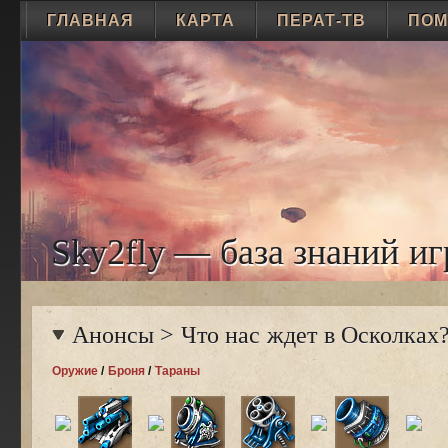
ГЛАВНАЯ
КАРТА
ПЕРАТ-ТВ
ПО
Sky2fly — база знаний иг
Анонсы
>
Что нас ждет в Осколках
Оружие
/
Броня
/
Тараны