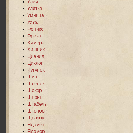
Улей
Улитка
Умница
Ухват
Феникс
Фреза
Химера
Хищник
Цианид
Циклоп
Чугунок
Шип
Шлепок
Шокер
Шприц
Штабель
Штопор
Щелчок
Ядомёт
Ядомор