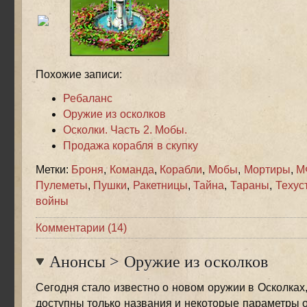
Похожие записи:
Ребаланс
Оружие из осколков
Осколки. Часть 2. Мобы.
Продажа корабля в скупку
Метки:
Броня
,
Команда
,
Корабли
,
Мобы
,
Мортиры
,
М
Пулеметы
,
Пушки
,
Ракетницы
,
Тайна
,
Тараны
,
Техус
войны
Комментарии (14)
Анонсы
>
Оружие из осколков
Сегодня стало известно о новом оружии в Осколках
доступны только названия и некоторые параметры о