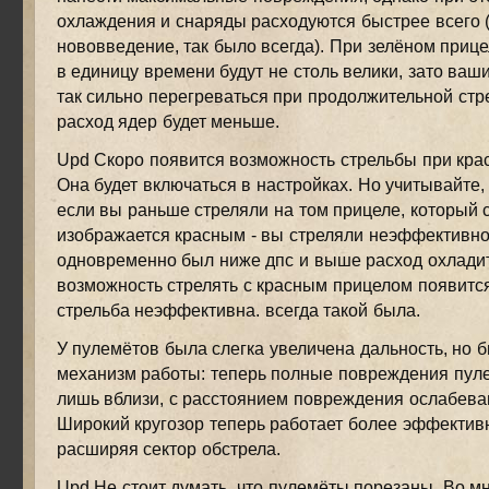
охлаждения и снаряды расходуются быстрее всего (
нововведение, так было всегда). При зелёном приц
в единицу времени будут не столь велики, зато ваш
так сильно перегреваться при продолжительной стре
расход ядер будет меньше.
Upd Скоро появится возможность стрельбы при кра
Она будет включаться в настройках. Но учитывайте,
если вы раньше стреляли на том прицеле, который 
изображается красным - вы стреляли неэффективно.
одновременно был ниже дпс и выше расход охладит
возможность стрелять с красным прицелом появится
стрельба неэффективна. всегда такой была.
У пулемётов была слегка увеличена дальность, но 
механизм работы: теперь полные повреждения пул
лишь вблизи, с расстоянием повреждения ослабева
Широкий кругозор теперь работает более эффектив
расширяя сектор обстрела.
Upd Не стоит думать, что пулемёты порезаны. Во м