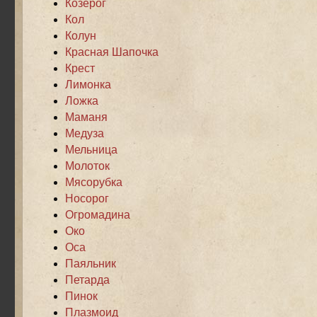
Козерог
Кол
Колун
Красная Шапочка
Крест
Лимонка
Ложка
Маманя
Медуза
Мельница
Молоток
Мясорубка
Носорог
Огромадина
Око
Оса
Паяльник
Петарда
Пинок
Плазмоид