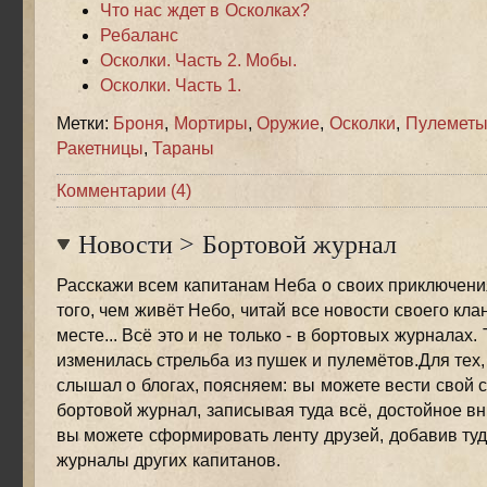
Что нас ждет в Осколках?
Ребаланс
Осколки. Часть 2. Мобы.
Осколки. Часть 1.
Метки:
Броня
,
Мортиры
,
Оружие
,
Осколки
,
Пулемет
Ракетницы
,
Тараны
Комментарии (4)
Новости
>
Бортовой журнал
Расскажи всем капитанам Неба о своих приключения
того, чем живёт Небо, читай все новости своего кла
месте... Всё это и не только - в бортовых журналах.
изменилась стрельба из пушек и пулемётов.Для тех, 
слышал о блогах, поясняем: вы можете вести свой 
бортовой журнал, записывая туда всё, достойное в
вы можете сформировать ленту друзей, добавив ту
журналы других капитанов.