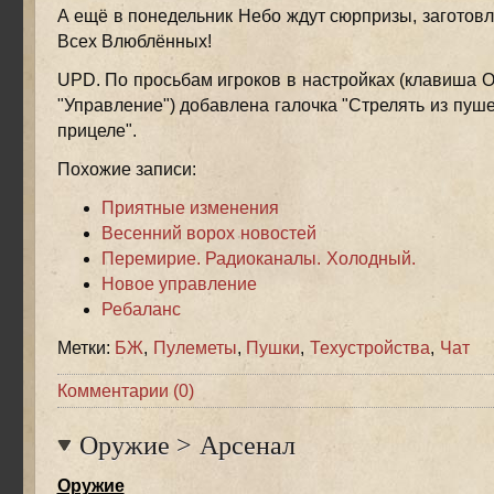
А ещё в понедельник Небо ждут сюрпризы, заготов
Всех Влюблённых!
UPD. По просьбам игроков в настройках (клавиша 
"Управление") добавлена галочка "Стрелять из пуш
прицеле".
Похожие записи:
Приятные изменения
Весенний ворох новостей
Перемирие. Радиоканалы. Холодный.
Новое управление
Ребаланс
Метки:
БЖ
,
Пулеметы
,
Пушки
,
Техустройства
,
Чат
Комментарии (0)
Оружие
>
Арсенал
Оружие