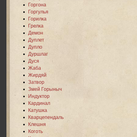
Горгона
Горгулья
Горилка
Грелка
Демон
Дуплет
Дупло
Дуршлаг
Дуся
Жаба
Жирдяй
Затвор
Змей Горыныч
Индуктор
Кардинал
Катушка
Кварцепендаль
Клешня
Коготь