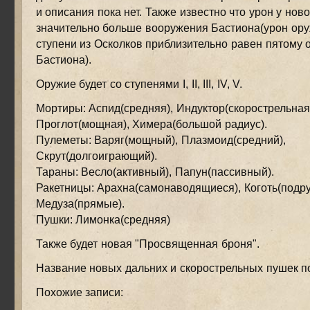
и описания пока нет. Также известно что урон у нов
значительно больше вооружения Бастиона(урон ор
ступени из Осколков приблизительно равен пятому
Бастиона).
Оружие будет со ступенями I, II, III, IV, V.
Мортиры: Аспид(средняя), Индуктор(скорострельная
Проглот(мощная), Химера(большой радиус).
Пулеметы: Варяг(мощный), Плазмоид(средний),
Скрут(долгоиграющий).
Тараны: Весло(активный), Папун(пассивный).
Ракетницы: Арахна(самонаводящиеся), Коготь(подр
Медуза(прямые).
Пушки: Лимонка(средняя)
Также будет новая "Просвященная броня".
Название новых дальних и скорострельных пушек по
Похожие записи: