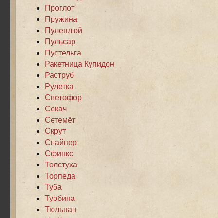
Проглот
Пружина
Пулеплюй
Пульсар
Пустельга
Ракетница Купидон
Раструб
Рулетка
Светофор
Секач
Сетемёт
Скрут
Снайпер
Сфинкс
Толстуха
Торпеда
Туба
Турбина
Тюльпан