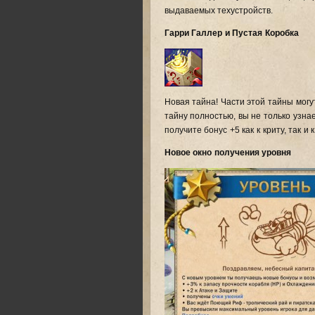
выдаваемых техустройств.
Гарри Галлер и Пустая Коробка
Новая тайна! Части этой тайны мог
тайну полностью, вы не только узна
получите бонус +5 как к криту, так и 
Новое окно получения уровня