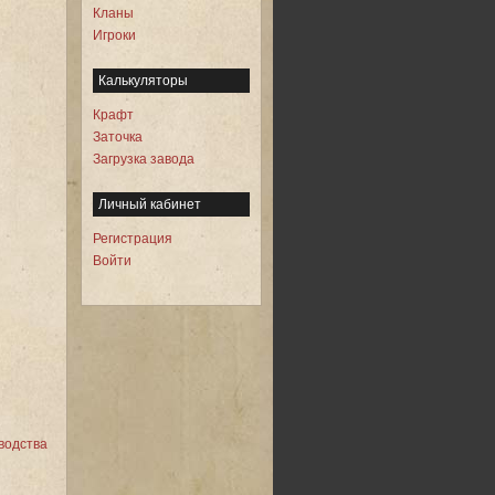
Кланы
Игроки
Калькуляторы
Крафт
Заточка
Загрузка завода
Личный кабинет
Регистрация
Войти
водства