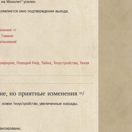
 на Монолит" усилен.
появляется окно подтверждения выхода.
енения =/
 Гавани
ильником!
риферия
,
Поющий Риф
,
Тайна
,
Техустройства
,
Тихая
е, но приятные изменения =/
 новое техустройство, увеличенные награды,
лансированы: