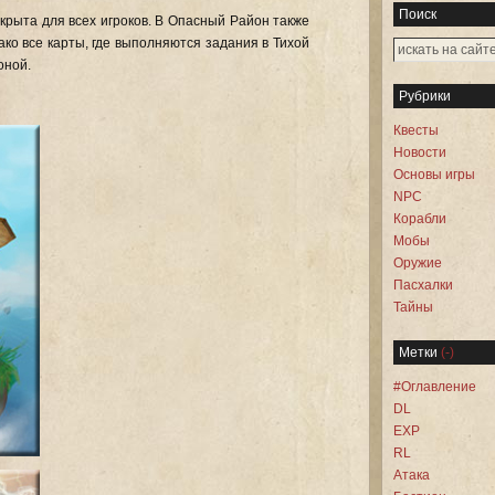
Поиск
крыта для всех игроков. В Опасный Район также
ко все карты, где выполняются задания в Тихой
оной.
Рубрики
Квесты
Новости
Основы игры
NPC
Корабли
Мобы
Оружие
Пасхалки
Тайны
Метки
(-)
#Оглавление
DL
EXP
RL
Атака