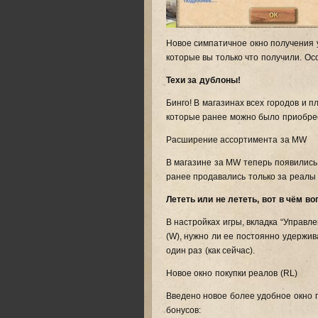
Новое симпатичное окно получения у
которые вы только что получили. О
Техи за дублоны!
Бинго! В магазинах всех городов и 
которые ранее можно было приобрес
Расширение ассортимента за MW
В магазине за MW теперь появились
ранее продавались только за реалы 
Лететь или не лететь, вот в чём во
В настройках игры, вкладка “Управл
(W), нужно ли ее постоянно удержи
один раз (как сейчас).
Новое окно покупки реалов (RL)
Введено новое более удобное окно п
бонусов: