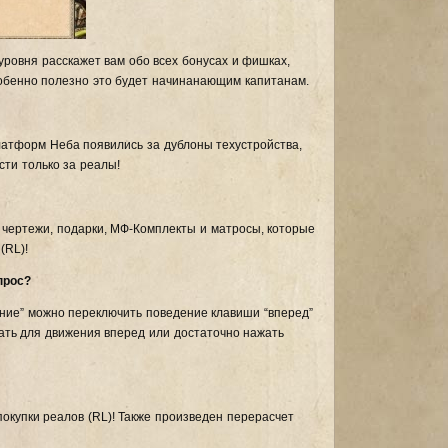
ровня расскажет вам обо всех бонусах и фишках,
собенно полезно это будет начинанающим капитанам.
платформ Неба появились за дублоны техустройства,
ти только за реалы!
 чертежи, подарки, МФ-Комплекты и матросы, которые
(RL)!
прос?
ение” можно переключить поведение клавиши “вперед”
вать для движения вперед или достаточно нажать
окупки реалов (RL)! Также произведен перерасчет