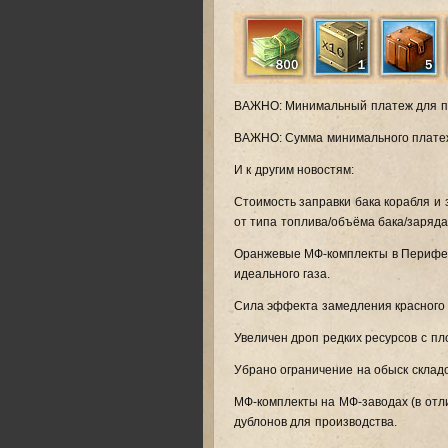
ВАЖНО: Минимальный платеж для по
ВАЖНО: Сумма минимального платеж
И к другим новостям:
Стоимость заправки бака корабля и 
от типа топлива/объёма бака/заряда
Оранжевые МФ-комплекты в Перифер
идеального газа.
Сила эффекта замедления красного 
Увеличен дроп редких ресурсов с пл
Убрано ограничение на обыск складо
МФ-комплекты на МФ-заводах (в отли
дублонов для производства.