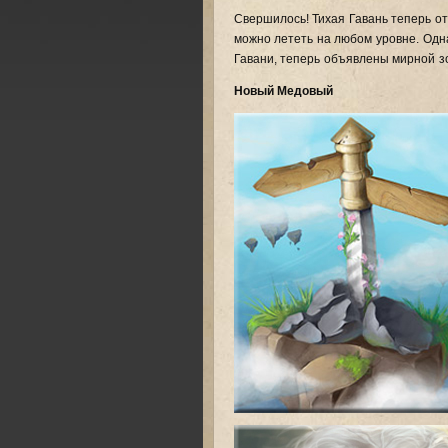
Свершилось! Тихая Гавань теперь от
можно лететь на любом уровне. Одна
Гавани, теперь объявлены мирной з
Новый Медовый