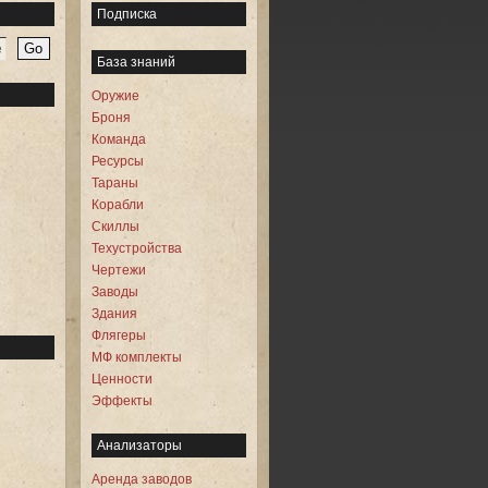
Подписка
База знаний
Оружие
Броня
Команда
Ресурсы
Тараны
Корабли
Скиллы
Техустройства
Чертежи
Заводы
Здания
Флягеры
МФ комплекты
Ценности
Эффекты
Анализаторы
Аренда заводов