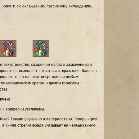
 бонус к HP, охлаждению, пассивному охлаждению,
е техустройство, созданное на базе захваченных в
аропатчер позволяет захватывать вражеские башни в
дом нет, то он наносит повреждения любым
сле механическим врагам и другим кораблям.
ства!
ичен!
 и Периферии увеличены.
ихой Гавани улучшено и переработано. Теперь игрок
 а синяя стрелка всегда указывает на необысканную