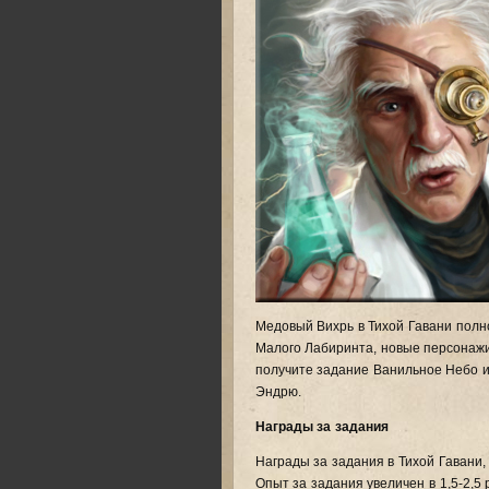
Медовый Вихрь в Тихой Гавани полн
Малого Лабиринта, новые персонажи
получите задание Ванильное Небо ил
Эндрю.
Награды за задания
Награды за задания в Тихой Гавани
Опыт за задания увеличен в 1,5-2,5