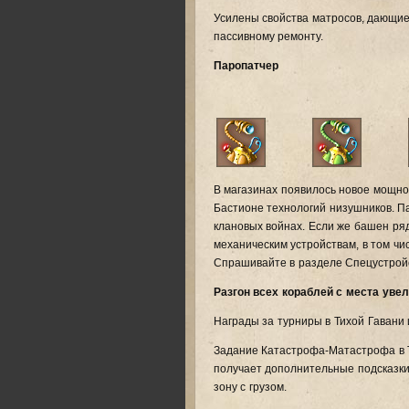
Усилены свойства матросов, дающие
пассивному ремонту.
Паропатчер
В магазинах появилось новое мощно
Бастионе технологий низушников. П
клановых войнах. Если же башен ря
механическим устройствам, в том чи
Спрашивайте в разделе Спецустрой
Разгон всех кораблей с места увел
Награды за турниры в Тихой Гавани
Задание Катастрофа-Матастрофа в Т
получает дополнительные подсказки,
зону с грузом.