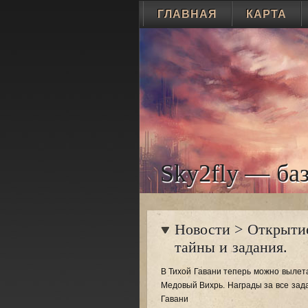
ГЛАВНАЯ
КАРТА
Sky2fly — баз
Новости
>
Открытие
тайны и задания.
В Тихой Гавани теперь можно вылет
Медовый Вихрь. Награды за все зад
Гавани