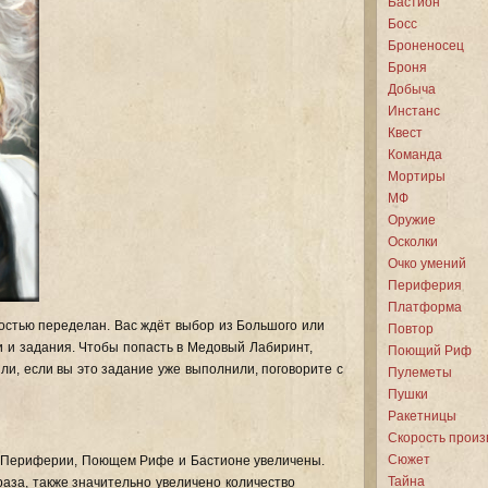
Бастион
Босс
Броненосец
Броня
Добыча
Инстанс
Квест
Команда
Мортиры
МФ
Оружие
Осколки
Очко умений
Периферия
Платформа
остью переделан. Вас ждёт выбор из Большого или
Повтор
 и задания. Чтобы попасть в Медовый Лабиринт,
Поющий Риф
и, если вы это задание уже выполнили, поговорите с
Пулеметы
Пушки
Ракетницы
Скорость произ
Сюжет
, Периферии, Поющем Рифе и Бастионе увеличены.
Тайна
 раза, также значительно увеличено количество