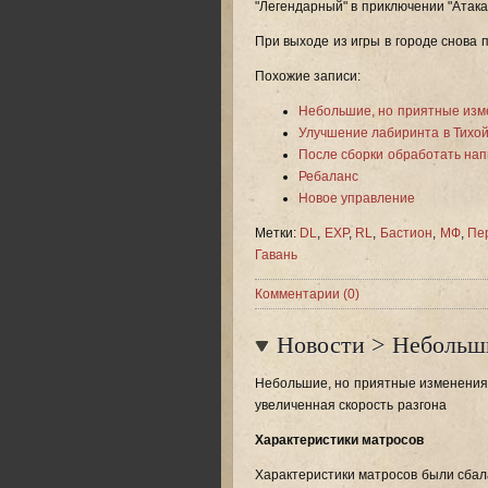
"Легендарный" в приключении "Атака
При выходе из игры в городе снова 
Похожие записи:
Небольшие, но приятные изм
Улучшение лабиринта в Тихой
После сборки обработать нап
Ребаланс
Новое управление
Метки:
DL
,
EXP
,
RL
,
Бастион
,
МФ
,
Пе
Гавань
Комментарии (0)
Новости
>
Небольши
Небольшие, но приятные изменения:
увеличенная скорость разгона
Характеристики матросов
Характеристики матросов были сба