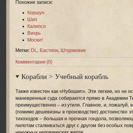
Похожие записи:
Коршун
Шип
Калипсо
Вихрь
Москит
Метки:
DL
,
Бастион
,
Штурмовик
Комментарии (0)
Корабли
>
Учебный корабль
Также известен как «Нубошип». Эти легкие, но не о
маневренные суда собираются прямо в Академии Ти
преимущественно – из утиля. Главное, и, пожалуй, 
(помимо дешевизны в производстве) достоинство э
тихоходов – большая и прочная гондола, позволя
пилотам сталкиваться друг с другом без особых по
ненужных человеческих жертв.