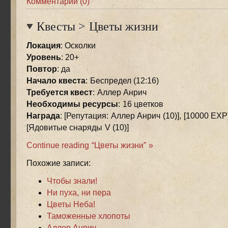
Комментарии (0)
Квесты
>
Цветы жизни
Локация
: Осколки
Уровень
: 20+
Повтор
: да
Начало квеста
: Беспредел (12:16)
Требуется квест
: Аллер Анрич
Необходимы ресурсы
: 16 цветков
Награда
: [Репутация: Аллер Анрич (10)], [10000 EXP]
[Ядовитые снаряды V (10)]
Continue reading “Цветы жизни” »
Похожие записи:
Чтобы знали!
Ни пуха, ни пера
Цветы Неба!
Таможенные хлопоты
Аллер Анрич