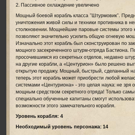
2. Пассивное охлаждение увеличено
Мощный боевой корабль класса "Штурмовик". Пред
уничтожения живой силы и техники противника в н
столкновении. Мощнейшие паровые системы этого 
позволяют значительно усилить общую огневую мощ
Изначально этот корабль был сконструирован по зак
мощного засекреченного штурм-отряда Бастиона. П
просочившимся из секретных отделов, недавно шту
на другие корабли, а «Центурион» было решено вып
открытую продажу. Мощный, быстрый, сделанный на 
теперь этот корабль может приобрести любой жела
системами «Центуриона» - это целая наука: не зря
мощным средством секретного отряда! Только самы
специально обученные капитаны смогут использова
возможности этого замечательного корабля.
Уровень корабля: 4
Необходимый уровень персонажа: 14