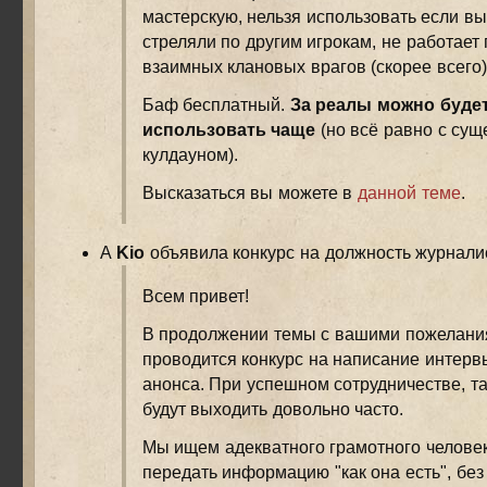
мастерскую, нельзя использовать если в
стреляли по другим игрокам, не работает
взаимных клановых врагов (скорее всего)
Баф бесплатный.
За реалы можно буде
использовать чаще
(но всё равно с су
кулдауном).
Высказаться вы можете в
данной теме
.
А
Kio
объявила конкурс на должность журнали
Всем привет!
В продолжении темы с вашими пожелани
проводится конкурс на написание интервь
анонса. При успешном сотрудничестве, та
будут выходить довольно часто.
Мы ищем адекватного грамотного человек
передать информацию "как она есть", без