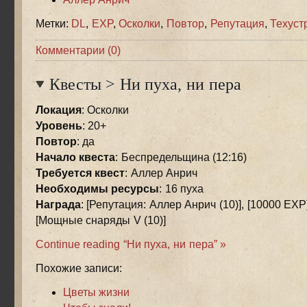
Метки:
DL
,
EXP
,
Осколки
,
Повтор
,
Репутация
,
Техуст
Комментарии (0)
Квесты
>
Ни пуха, ни пера
Локация
: Осколки
Уровень
: 20+
Повтор
: да
Начало квеста
: Беспредельщина (12:16)
Требуется квест
: Аллер Анрич
Необходимы ресурсы
: 16 пуха
Награда
: [Репутация: Аллер Анрич (10)], [10000 EXP]
[Мощные снаряды V (10)]
Continue reading “Ни пуха, ни пера” »
Похожие записи:
Цветы жизни