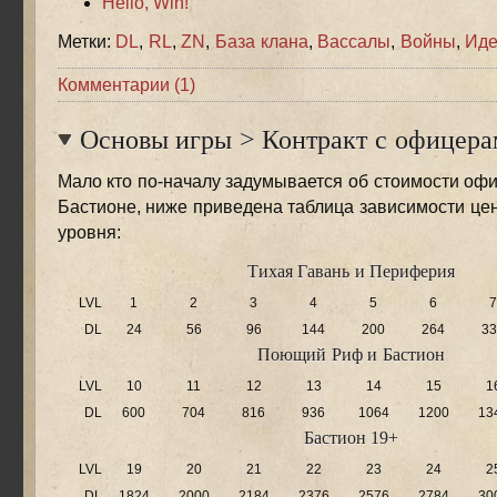
Hello, Win!
Метки:
DL
,
RL
,
ZN
,
База клана
,
Вассалы
,
Войны
,
Иде
Комментарии (1)
Основы игры
>
Контракт с офицера
Мало кто по-началу задумывается об стоимости офи
Бастионе, ниже приведена таблица зависимости це
уровня:
Тихая Гавань и Периферия
LVL
1
2
3
4
5
6
7
DL
24
56
96
144
200
264
33
Поющий Риф и Бастион
LVL
10
11
12
13
14
15
1
DL
600
704
816
936
1064
1200
13
Бастион 19+
LVL
19
20
21
22
23
24
2
DL
1824
2000
2184
2376
2576
2784
30