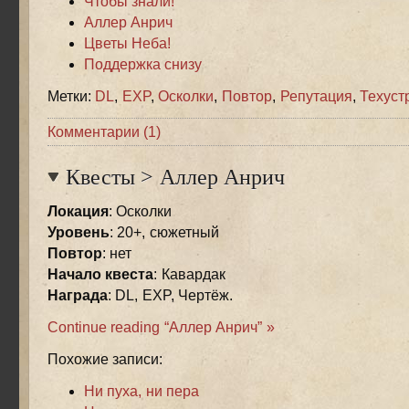
Чтобы знали!
Аллер Анрич
Цветы Неба!
Поддержка снизу
Метки:
DL
,
EXP
,
Осколки
,
Повтор
,
Репутация
,
Техуст
Комментарии (1)
Квесты
>
Аллер Анрич
Локация
: Осколки
Уровень
: 20+, сюжетный
Повтор
: нет
Начало квеста
: Кавардак
Награда
: DL, EXP, Чертёж.
Continue reading “Аллер Анрич” »
Похожие записи:
Ни пуха, ни пера