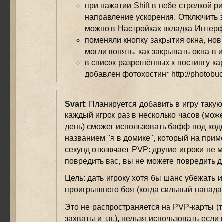
при нажатии Shift в небе стрелкой р
направление ускорения. Отключить э
можно в Настройках вкладка Интер
поменяли кнопку закрытия окна, нов
могли понять, как закрывать окна в 
в список разрешённых к постингу к
добавлен фотохостинг http://photobuc
Svart
: Планируется добавить в игру таку
каждый игрок раз в несколько часов (може
день) сможет использовать бафф под ко
названием "я в домике", который на прим
секунд отключает PVP: другие игроки не м
повредить вас, вы не можете повредить д
Цель: дать игроку хотя бы шанс убежать 
проигрышного боя (когда сильный нападае
Это не распространяется на PVP-карты (
захваты и т.п.), нельзя использовать если