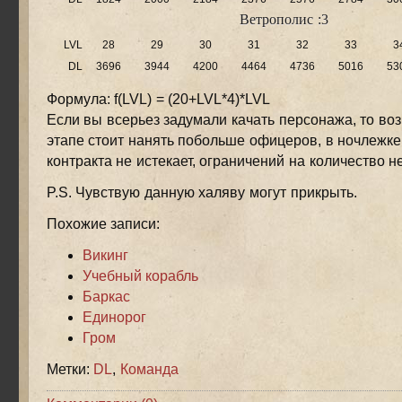
Ветрополис :3
LVL
28
29
30
31
32
33
3
DL
3696
3944
4200
4464
4736
5016
53
Формула: f(LVL) = (20+LVL*4)*LVL
Если вы всерьез задумали качать персонажа, то во
этапе стоит нанять побольше офицеров, в ночлежке
контракта не истекает, ограничений на количество не
P.S. Чувствую данную халяву могут прикрыть.
Похожие записи:
Викинг
Учебный корабль
Баркас
Единорог
Гром
Метки:
DL
,
Команда