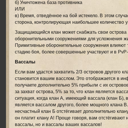
б) Уничтожена база противника
ИЛИ
в) Время, отведённое на бой истекело. В этом случ
сторона, контролирующая наибольшее количество у
Защищающийся клан может снабжать свои острова
оборонительными сооружениями для усложнения ж
Примитивные оборонительные сооружения влияют т
стадию боя, более совершенные участвуют и в PvP-
Вассалы
Если вам удастся захватить 2/3 островов другого кла
становится вашим васслом. Это отображается в инф
получаете дополнительно 5% прибыли с их островов
за захват острова, 5% за то, что клан является вас
ситуация, когда клан А, имеющий вассала (клан Б), 
является вассалом другого, более мощного клана В.
несчастный клан Б отстёгивает дополнительно клану 
он платит клану А! Проще говоря, вам отстёгивают 
вассалы, но и вассалы ваших вассалов!