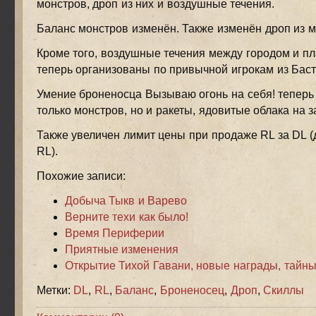
монстров, дроп из них и воздушные течения.
Баланс монстров изменён. Также изменён дроп из м
Кроме того, воздушные течения между городом и 
теперь организованы по привычной игрокам из Баст
Умение броненосца Вызываю огонь на себя! теперь 
только монстров, но и ракеты, ядовитые облака на за
Также увеличен лимит цены при продаже RL за DL (д
RL).
Похожие записи:
Добыча Тыкв и Варево
Верните техи как было!
Время Периферии
Приятные изменения
Открытие Тихой Гавани, новые награды, тайны
Метки:
DL
,
RL
,
Баланс
,
Броненосец
,
Дроп
,
Скиллы