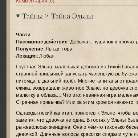
Комментарии (0)
Тайны
>
Тайна Эльны
Части
:
Пассивное действие
: Добыча c пушинок и прочих
Получение
: Лысая гора
Локация
: Любая
Грустная Эльна, маленькая девочка из Тихой Гавани
странной привычкой запускать маленькую рыбу-ежа
питомца, в дальний полёт. Многие капитаны отправ
ёжика, возвращали животное Эльне, но девочка сн
малютку в облака… Что это: невинная игра маленьк
Странная привычка? Или за этим кроется какая-то т
Однажды некий капитан, прилетев к Эльне, чтобы ве
заметил, что девочка не одна. В гостях у Эльны был
рыжеволосая женщина. Она о чём-то тихонько бесе
девочкой. Длинные волосы красотки спадали чуть ли