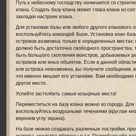
Путь к небесному господству начинается со строите
клана. Создать базу клана может глава клана из со
закладки настроек клана.
Для установки базы или любого другого кланового о
воспользуйтесь командой /base. Установка клан баз
островов возможна только в определенных местах: 
должно быть достаточно свободного пространства, т
быть большого скопления монстров, добываемых ре
островов или иных объектов. Если в данной област
или острова невозможна, вы получите сообщение, в
что именно мешает его установке. Вам необходимо 
другое место.
Успейте застолбить самые козырные места!
Переместиться на базу клана можно из города. Для 
воспользуйтесь воздушными течениями (круглая кн
верхнем углу экрана).
На базе можно создавать различные постройки, пр
острова, средства обороны и т.д. Подробнее обо вс