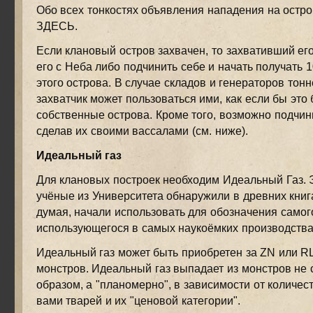
Обо всех тонкостях объявления нападения на остро
ЗДЕСЬ.
Если клановый остров захвачен, то захвативший ег
его с Неба либо подчинить себе и начать получать 
этого острова. В случае складов и генераторов тонн
захватчик может пользоваться ими, как если бы это
собственные острова. Кроме того, возможно подчини
сделав их своими вассалами (см. ниже).
Идеальный газ
Для клановых построек необходим Идеальный Газ.
учёные из Университета обнаружили в древних книга
думая, начали использовать для обозначения самого
использующегося в самых наукоёмких производства
Идеальный газ может быть приобретен за ZN или RL
монстров. Идеальный газ выпадает из монстров не
образом, а "планомерно", в зависимости от количе
вами тварей и их "ценовой категории".