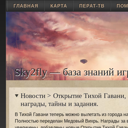
ГЛАВНАЯ
КАРТА
ПЕРАТ-ТВ
ПО
Sky2fly — база знаний иг
Новости
>
Открытие Тихой Гавани,
награды, тайны и задания.
В Тихой Гавани теперь можно вылетать из города н
Полностью переделан Медовый Вихрь. Награды за 
увеличены, добавлены новые.Открытие Тихой Гава