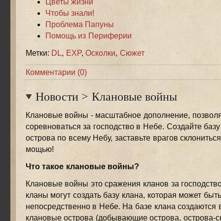
Цветы жизни
Чтобы знали!
Проблема Папуны
Помощь из Периферии
Метки:
DL
,
EXP
,
Осколки
,
Сюжет
Комментарии (0)
Новости
>
Клановые войны
Клановые войны - масштабное дополнение, позво
соревноваться за господство в Небе. Создайте базу
острова по всему Небу, заставьте врагов склонитьс
мощью!
Что такое клановые войны?
Клановые войны это сражения кланов за господство
кланы могут создать базу клана, которая может быт
непосредственно в Небе. На базе клана создаются 
клановые острова (добывающие острова, острова-с