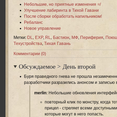
Небольшие, но приятные изменения =/
Улучшение лабиринта в Тихой Гавани
После сборки обработать напильником!
Ребаланс
Новое управление
Метки:
DL
,
EXP
,
RL
,
Бастион
,
МФ
,
Периферия
,
Поющ
Техустройства
,
Тихая Гавань
Комментарии (0)
Обсуждаемое
>
День второй
Буря праведного гнева не прошла незамеченн
разработчики разразились анонсом и записью 
merlin
: Небольшие обновления интерфей
повторный клик по монстру, когда то
прицел - стреляет всеми доступными
которые могут в него попасть.