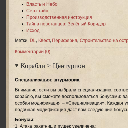
Власть и Небо
Сеты тайн
Производственная инструкция
Тайна повстанцев: Зелёный Коридор
Исход
Метки:
DL
,
Квест
,
Периферия
,
Строительство на ост
Комментарии (0)
Корабли
>
Центурион
Специализация: штурмовик.
Внимание: если вы выбрали специализацию, соотв
кораблю, вы сможете воспользоваться бонусами: ва
особая модификация – «Специализация». Каждая 
подобная модификация даст вам следующие бонусы
Бонусы:
1. Атака ракетниц и пушек увеличена;