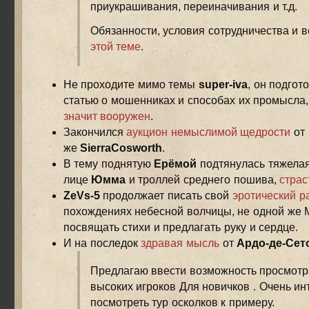
приукрашивания, переиначивания и т.д.
Обязанности, условия сотрудничества и в
этой теме
.
Не проходите мимо темы
super-iva
, он подгот
статью о мошенниках и способах их промысла
значит вооружен
.
Закончился
аукцион немыслимой щедрости
от 
же
SierraCosworth
.
В тему поднятую
Ерёмой
подтянулась тяжелая
лице
Юмма
и троллей среднего пошива,
страс
ZeVs-5
продолжает писать свой
эротический р
похождениях небесной волчицы, не одной же 
посвящать стихи и предлагать руку и сердце.
И на последок
здравая мысль
от
Ардо-де-Сет
Предлагаю ввести возможность просмотр
высоких игроков Для новичков . Очень ин
посмотреть тур осколков к примеру.